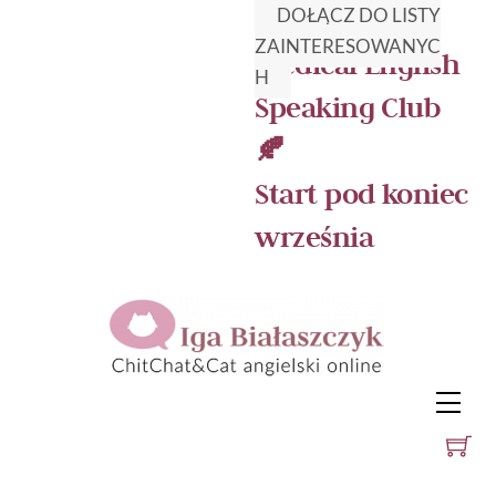
🍂 Jesienny
DOŁĄCZ DO LISTY
ZAINTERESOWANYC
Medical English
H
Speaking Club
🍂
Start pod koniec
września