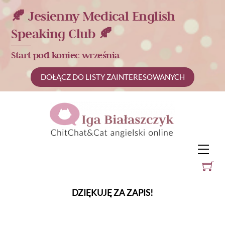
Skip
🍂 Jesienny Medical English
to
Speaking Club 🍂
content
Start pod koniec września
DOŁĄCZ DO LISTY ZAINTERESOWANYCH
Men
DZIĘKUJĘ ZA ZAPIS!