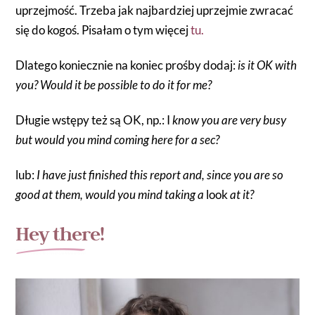
uprzejmość. Trzeba jak najbardziej uprzejmie zwracać
się do kogoś. Pisałam o tym więcej
tu.
Dlatego koniecznie na koniec prośby dodaj:
is it OK with
you?
Would it be possible to do it for me?
Długie wstępy też są OK, np.: I
know you are very busy
but would you mind coming here for a sec?
lub:
I have just finished this report and, since you are so
good at them, would you mind taking a
look
at it?
Hey there!