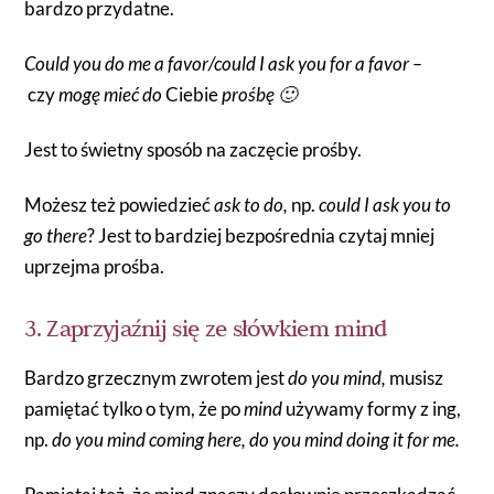
bardzo przydatne.
Could you do me a favor/could I ask you for a favor –
czy
mogę mieć do
Ciebie
prośbę 🙂
Jest to świetny sposób na zaczęcie prośby.
Możesz też powiedzieć
ask to do,
np.
could I ask you to
go there
? Jest to bardziej bezpośrednia czytaj mniej
uprzejma prośba.
3. Zaprzyjaźnij się ze słówkiem mind
Bardzo grzecznym zwrotem jest
do you mind,
musisz
pamiętać tylko o tym, że po
mind
używamy formy z ing,
np.
do you mind coming here, do you mind doing it for me.