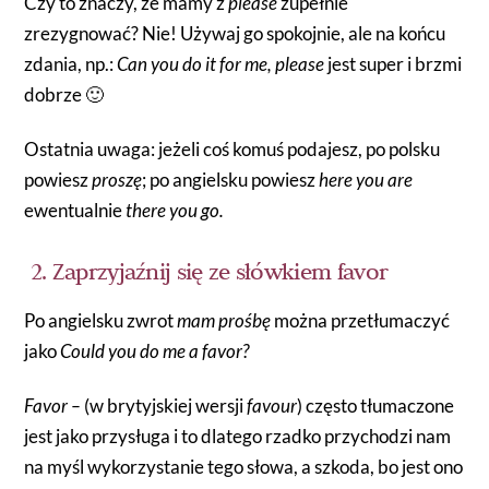
Czy to znaczy, że mamy z
please
zupełnie
zrezygnować? Nie! Używaj go spokojnie, ale na końcu
zdania, np.:
Can you do it for me, please
jest super i brzmi
dobrze 🙂
Ostatnia uwaga: jeżeli coś komuś podajesz, po polsku
powiesz
proszę
; po angielsku powiesz
here you are
ewentualnie
there you go.
2. Zaprzyjaźnij się ze słówkiem favor
Po angielsku zwrot
mam prośbę
można przetłumaczyć
jako
Could you do me a favor?
Favor –
(w brytyjskiej wersji
favour
) często tłumaczone
jest jako przysługa i to dlatego rzadko przychodzi nam
na myśl wykorzystanie tego słowa, a szkoda, bo jest ono