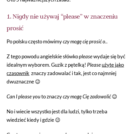
1. Nigdy nie używaj “please” w znaczeniu
prosić
Po polsku często mówimy
czy mogę cię prosić o..
Z tego powodu angielskie słówko
please
wydaje się być
idealnym wyborem. Guzik z pętelką!
Please
użyte jako
czasownik
znaczy zadowalać i tak, jest co najmniej
dwuznaczne 😉
Can I please you
to znaczy
czy mogę Cię zadowolić
😉
No i wiecie wszystko jest dla ludzi, tylko trzeba
wiedzieć kiedy i gdzie 😉