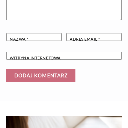
NAZWA
*
ADRES EMAIL
*
WITRYNA INTERNETOWA