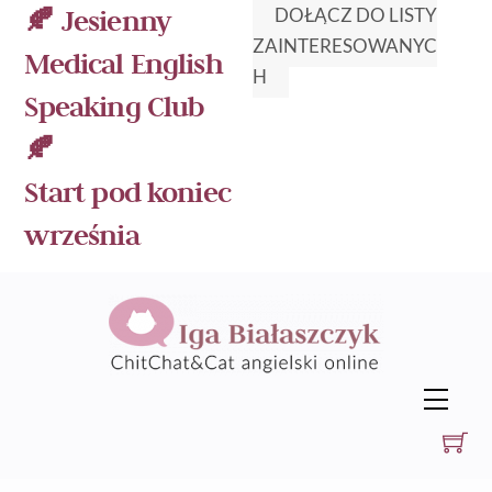
Skip
🍂 Jesienny
DOŁĄCZ DO LISTY
to
ZAINTERESOWANYC
Medical English
content
H
Speaking Club
🍂
Start pod koniec
września
Men