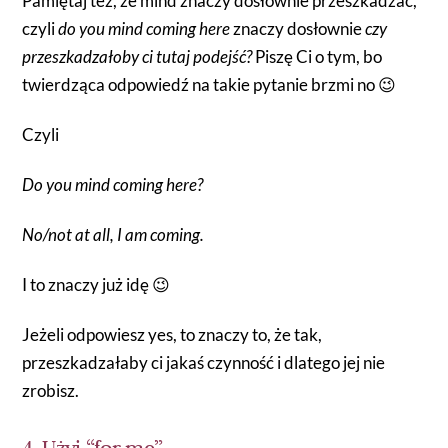
Pamiętaj też, że mind znaczy dosłownie przeszkadzać,
czyli
do you mind coming here
znaczy dosłownie
czy
przeszkadzałoby ci tutaj podejść?
Piszę Ci o tym, bo
twierdząca odpowiedź na takie pytanie brzmi no 😉
Czyli
Do you mind coming here?
No/not at all, I am coming.
I to znaczy już idę 😉
Jeżeli odpowiesz yes, to znaczy to, że tak,
przeszkadzałaby ci jakaś czynność i dlatego jej nie
zrobisz.
4. Użyj “for me”