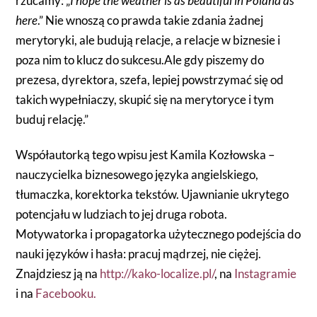
rzucamy: „
I hope the weather is as beautiful in Poland as
here
.” Nie wnoszą co prawda takie zdania żadnej
merytoryki, ale budują relacje, a relacje w biznesie i
poza nim to klucz do sukcesu.Ale gdy piszemy do
prezesa, dyrektora, szefa, lepiej powstrzymać się od
takich wypełniaczy, skupić się na merytoryce i tym
buduj relację.”
Współautorką tego wpisu jest
Kamila Kozłowska
–
nauczycielka biznesowego języka angielskiego,
tłumaczka, korektorka tekstów. Ujawnianie ukrytego
potencjału w ludziach to jej druga robota.
Motywatorka i propagatorka użytecznego podejścia do
nauki języków i hasła: pracuj mądrzej, nie ciężej.
Znajdziesz ją na
http://kako-localize.pl/
,
na
Instagramie
i na
Facebooku.