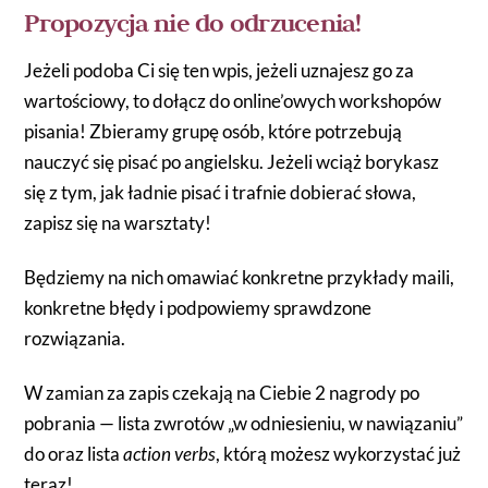
Propozycja nie do odrzucenia!
Jeżeli podoba Ci się ten wpis, jeżeli uznajesz go za
wartościowy, to
dołącz do online’owych workshopów
pisania!
Zbieramy grupę osób, które potrzebują
nauczyć się pisać po angielsku.
Jeżeli wciąż borykasz
się z tym, jak ładnie pisać
i trafnie dobierać słowa,
zapisz się
na warsztaty!
Będziemy na nich omawiać
konkretne przykłady maili
,
konkretne
błędy
i podpowiemy
sprawdzone
rozwiązania
.
W zamian za zapis czekają na Ciebie 2 nagrody po
pobrania — lista zwrotów „w odniesieniu, w nawiązaniu”
do oraz lista
action verbs
, którą możesz wykorzystać już
teraz!