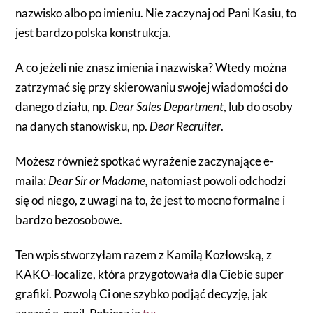
nazwisko albo po imieniu. Nie zaczynaj od Pani Kasiu, to
jest bardzo polska konstrukcja.
A co jeżeli nie znasz imienia i nazwiska? Wtedy można
zatrzymać się przy skierowaniu swojej wiadomości do
danego działu, np.
Dear Sales Department
, lub do osoby
na danych stanowisku, np.
Dear Recruiter
.
Możesz również spotkać wyrażenie zaczynające e-
maila:
Dear Sir or Madame,
natomiast powoli odchodzi
się od niego, z uwagi na to, że jest to mocno formalne i
bardzo bezosobowe.
Ten wpis stworzyłam razem z Kamilą Kozłowską, z
KAKO-localize, która przygotowała dla Ciebie super
grafiki. Pozwolą Ci one szybko podjąć decyzję, jak