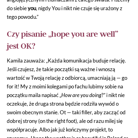
do siebie
you
, nigdy You i nikt nie czuje się urażony z
tego powodu.”
Czy pisanie „hope you are well”
jest OK?
Kamila zauważa: „Każda komunikacja buduje relację.
Jeśli czujesz, że takie początki są ważne i wnoszą
wartość w Twoją relację z odbiorcą, umacniają ją — go
for it! My z moimi kolegami po fachu lubimy sobie na
początku maila napisać „
How are you doing
?” i nikt nie
oczekuje, że druga strona będzie rodziła wywód o
swoim obecnym stanie. Ot — taki filler, aby zacząć od
dobrej strony (on the right foot), ale od razu milej się
współpracuje. Albo jak już kończymy projekt, to