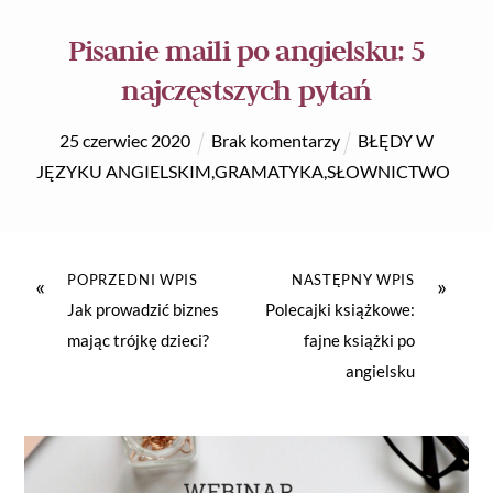
Pisanie maili po angielsku: 5
najczęstszych pytań
25
czerwiec
2020
Brak komentarzy
BŁĘDY W
JĘZYKU ANGIELSKIM
,
GRAMATYKA
,
SŁOWNICTWO
POPRZEDNI WPIS
NASTĘPNY WPIS
«
»
Jak prowadzić biznes
Polecajki książkowe:
mając trójkę dzieci?
fajne książki po
angielsku