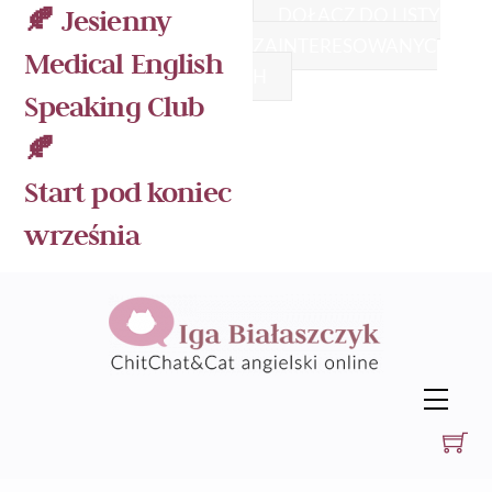
Skip
🍂 Jesienny
DOŁĄCZ DO LISTY
to
ZAINTERESOWANYC
Medical English
content
H
Speaking Club
🍂
Start pod koniec
września
Men