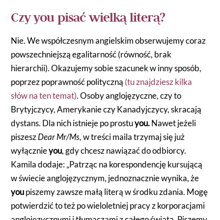
Czy you pisać wielką literą?
Nie. We współczesnym angielskim obserwujemy coraz
powszechniejszą egalitarność (równość, brak
hierarchii). Okazujemy sobie szacunek w inny sposób,
poprzez poprawność polityczną
(tu znajdziesz kilka
słów na ten temat)
. Osoby anglojęzyczne, czy to
Brytyjczycy, Amerykanie czy Kanadyjczycy, skracają
dystans. Dla nich istnieje po prostu
you.
Nawet jeżeli
piszesz
Dear Mr/Ms,
w treści maila trzymaj się już
wyłącznie
you
, gdy chcesz nawiązać do odbiorcy.
Kamila dodaje: „Patrząc na korespondencję kursującą
w świecie anglojęzycznym, jednoznacznie wynika, że
you
piszemy zawsze małą literą w środku zdania. Mogę
potwierdzić to też po wieloletniej pracy z korporacjami
anglojęzycznymi i tłumaczami z całego świata. Piszemy