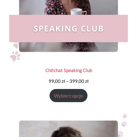
Chitchat Speaking Club
Zakres
99,00
zł
–
399,00
zł
cen:
Wybierz opcje
od
99,00 zł
do
399,00 zł