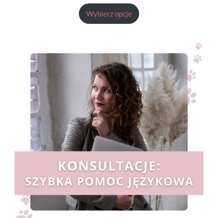
cen:
Wybierz opcje
od
49,90 zł
do
84,90 zł