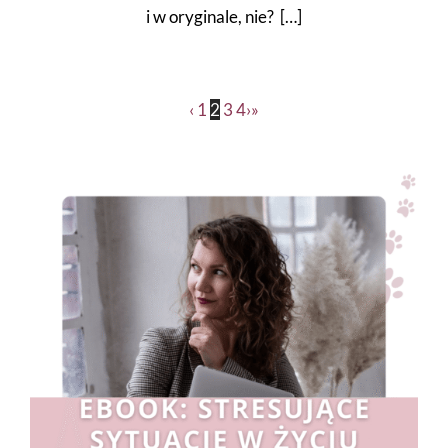
i w oryginale, nie? […]
‹
1
2
3
4
›
»