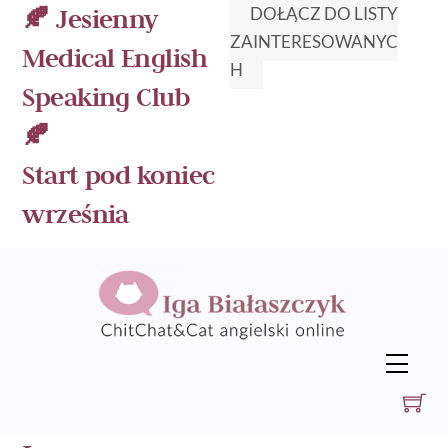
Skip
🍂 Jesienny
DOŁĄCZ DO LISTY
to
ZAINTERESOWANYC
Medical English
content
H
Speaking Club
🍂
Start pod koniec
września
Men